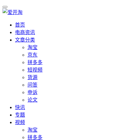
首页
电商资讯
文章分类
淘宝
京东
拼多多
短视频
货源
问答
申诉
论文
快讯
专题
视频
淘宝
拼多多