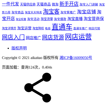
新手开店
一件代发
天猫商品
天猫供应商
微淘
淘宝入门讲解
淘宝
淘宝客
淘宝店铺
淘
淘宝商品
淘宝客推广
势力周
淘宝天天特卖
宝开店
淘宝直播
淘宝营商保
淘宝流量
淘宝活动
淘宝爆款
淘宝权重
直通车
淘宝运营
淘宝详情页
淘宝降权
电商
直通车推广
网店代销
网店运营
网店入门
网店货源
网店推广
版权声明
Copyright © 2021 aikaitao 版权所有
湘ICP备16009050号
页面加载：查询124次，0.404s