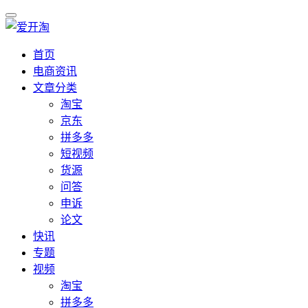
首页
电商资讯
文章分类
淘宝
京东
拼多多
短视频
货源
问答
申诉
论文
快讯
专题
视频
淘宝
拼多多